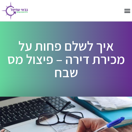
החזר מס שבח
הפחתת מס שבח
למה דווקא אנחנו
מידע מקצועי
שאלות ותשובות
מיסוי מקרקעין
איך לשלם פחות על
מכירת דירה – פיצול מס
שבח