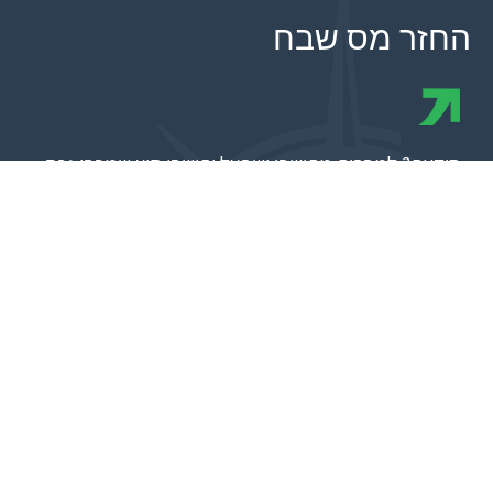
החזר מס שבח
הידעת? למרבית מתושבי ישראל ותושבי חוץ שמכרו נכס,
דירת שנייה, דירת יוקרה, חנות, מבנה או שטח מסחרי,
קרקע ונכסים ושילמו מס שבח, מגיע החזר מס שבח.
אבל,
רק מעטים שמכרו נכסים ונדל"ן, מממשים את
זכויות השבח שלהם.
משרד מבקר המדינה פרסם, כי מעט מהאזרחים
עושה שימוש בזכאות שניתנת על פי חוק, ומעטים
ממשים את זכויות מס השבח. על אף שיש את הידע
ברשות המיסים על פוטנציאל ההחזר, היא אינה
פועלת להגדלת שיעור מיצוי ומימוש הזכאות של