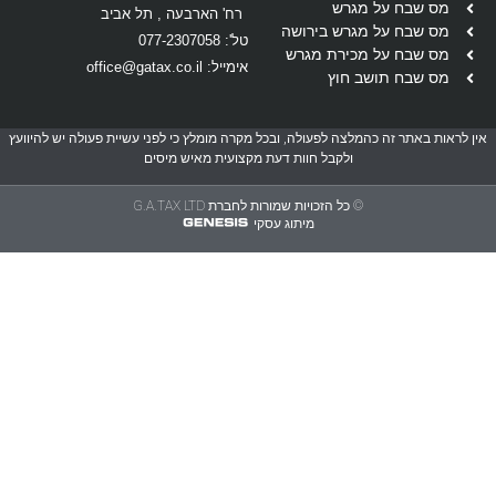
מס שבח על מגרש
רח' הארבעה , תל אביב
מס שבח על מגרש בירושה
טל': 077-2307058
מס שבח על מכירת מגרש
אימייל: office@gatax.co.il
מס שבח תושב חוץ
 לראות באתר זה כהמלצה לפעולה, ובכל מקרה מומלץ כי לפני עשיית פעולה יש להיוועץ
ולקבל חוות דעת מקצועית מאיש מיסים
© כל הזכויות שמורות לחברת G.A.TAX LTD
מיתוג עסקי