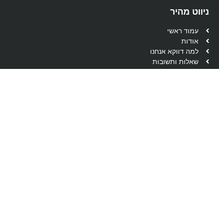
ניווט מהיר
עמוד ראשי
אודות
למה דווקא אנחנו
שאלות ותשובות
מיסוי מקרקעין
מס רכישה לנכה
מס רכישה עולה חדש
החזר מס שבח
הפחתת מס שבח
מס שבח לינארי
מס שבח על דירה שניה
יצירת קשר