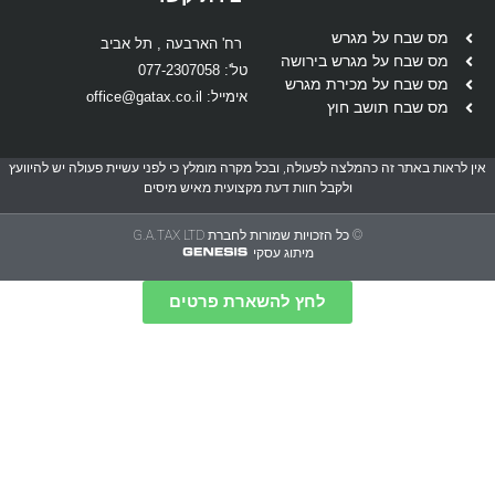
מס שבח על מגרש
רח' הארבעה , תל אביב
מס שבח על מגרש בירושה
טל': 077-2307058
מס שבח על מכירת מגרש
אימייל: office@gatax.co.il
מס שבח תושב חוץ
 לראות באתר זה כהמלצה לפעולה, ובכל מקרה מומלץ כי לפני עשיית פעולה יש להיוועץ
ולקבל חוות דעת מקצועית מאיש מיסים
© כל הזכויות שמורות לחברת G.A.TAX LTD
מיתוג עסקי
לחץ להשארת פרטים