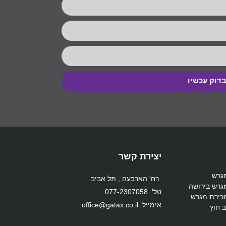
דוק עכשיו
יצירת קשר
גרש
רח' הארבעה , תל אביב
גרש בירושה
טל': 077-2307058
כירת מגרש
אימייל: office@gatax.co.il
 חוץ