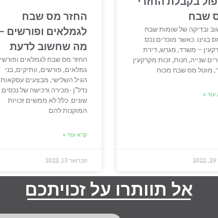
פול בקבלת החזרי
החזר מס שבח
 שבח
וב ובדיקה של שומות שבח
לגמלאים ופורשים –
ס בגינו. כאשר מוכרים נכס
מה שחשוב לדעת
קעין – משרד, מגרש, דירת
החזר מס שבח לגמלאים ופורשי
ים שנייה, חנות, זכות מקרקעין
גמלאים, פורשים, וותיקים, בני
ד, מוטל מס שבח מכוח
הגיל השלישי, מבצעים עסקאות
נדל"ן -מכירה ורכישה של נכסים
עוד »
שונים. כלל לא ממשים זכויות
המוקנות להם
קרא עוד »
20
פברואר 13, 2022
אל תוותרו על זכויתכם