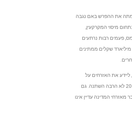
וזמתה את ההפרש באם נגבה
תחום מיסוי המקרקעין,
ס, פעמים רבות נרתעים
הבירוקרטיה וממילוי מסמכים. כך, לפי פרסום של מבקר המדינה באוקטובר 2021, מעל ל-3.5 מיליארד שקלים ממתינים
חרים.
צוי הזכויות, ליידע את האזרחים על
הסכומים ששולמו ביתר ומגיעים להם בחזרה, ולהנגיש את תהליכי מיצוי הזכויות – נכון לשנת 2021 לא הרבה השתנה. גם
 מאזרחי המדינה עדיין אינו