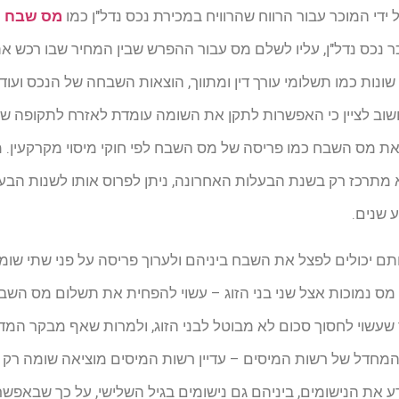
די המוכר עבור הרווח שהרוויח במכירת נכס נדל"ן כמו
מס שבח ע
כר נכס נדל"ן, עליו לשלם מס עבור ההפרש שבין המחיר שבו רכש א
שונות כמו תשלומי עורך דין ומתווך, הוצאות השבחה של הנכס ועוד
שוב לציין כי האפשרות לתקן את השומה עומדת לאזרח לתקופה ש
את מס השבח כמו פריסה של מס השבח לפי חוקי מיסוי מקרקעין. 
מתרכז רק בשנת הבעלות האחרונה, ניתן לפרוס אותו לשנות הבע
ע שנים.
תם יכולים לפצל את השבח ביניהם ולערוך פריסה על פני שתי שומ
רגות מס נמוכות אצל שני בני הזוג – עשוי להפחית את תשלום מס ה
עשוי לחסוך סכום לא מבוטל לבני הזוג, ולמרות שאף מבקר המדי
 המחדל של רשות המיסים – עדיין רשות המיסים מוציאה שומה רק 
ע את הנישומים, ביניהם גם נישומים בגיל השלישי, על כך שבאפש